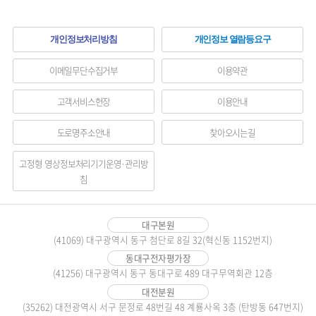
하
개인정보처리방침
개인정보 열람등요구
단
이메일무단수집거부
이용약관
메
고객서비스헌장
이용안내
뉴
도로명주소안내
찾아오시는길
영
역
고정형 영상정보처리기기운영·관리방
침
대구본원
(41069) 대구광역시 동구 첨단로 8길 32(혁신동 1152번지)
동대구전자평가장
(41256) 대구광역시 동구 동대구로 489 대구무역회관 12층
대전분원
(35262) 대전광역시 서구 문정로 48번길 48 계룡사옥 3층 (탄방동 647번지)