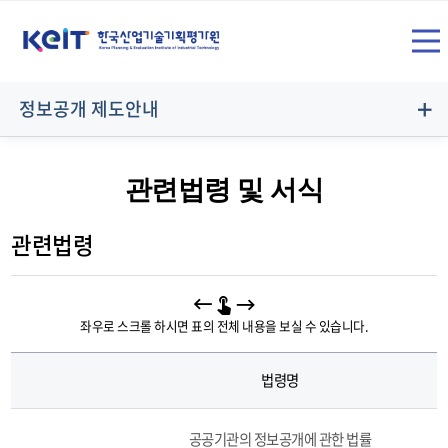
상
SITE
단
전
메
정보공개 제도안내
뉴
체
영
관련법령 및 서식
역
정
보
메
관련법령
공
개
제
도
뉴
좌우로 스크롤 하시면 표의 전체 내용을 보실 수 있습니다.
안
내
법령명
정
열
보
관
공
련
공공기관의 정보공개에 관한 법률
개