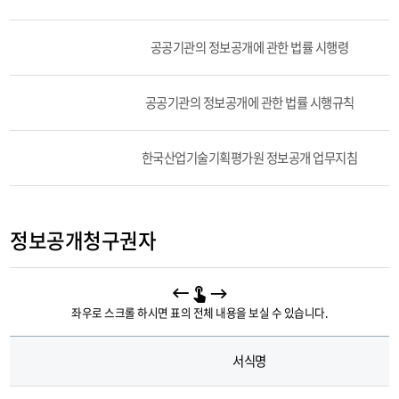
법
처
령
기
리
의
공공기관의 정보공개에 관한 법률 시행령
절
법
차
령
관
명,
공공기관의 정보공개에 관한 법률 시행규칙
련
파
법
일
령
입
한국산업기술기획평가원 정보공개 업무지침
및
니
서
다.
식
비
정보공개청구권자
공
개
대
상
좌우로 스크롤 하시면 표의 전체 내용을 보실 수 있습니다.
정
보
서식명
서