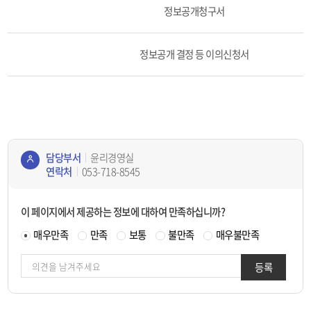
식
정보공개청구서
명,
파
일
정보공개 결정 등 이의신청서
의
테
이
블
입
니
다.
담당부서
윤리경영실
연락처
053-718-8545
콘텐
츠
이 페이지에서 제공하는 정보에 대하여 만족하십니까?
정보
책임
매우만족
만족
보통
불만족
매우불만족
자
등록