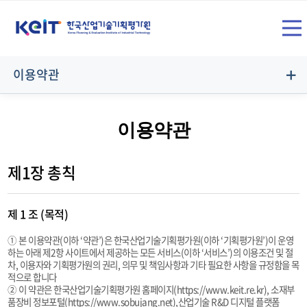
상
SITE
단
전
메
이용약관
뉴
체
영
이용약관
역
메
제1장 총칙
제 1 조 (목적)
뉴
① 본 이용약관(이하 ‘약관’)은 한국산업기술기획평가원(이하 ‘기획평가원’)이 운영
하는 아래 제2항 사이트에서 제공하는 모든 서비스(이하 ‘서비스’)의 이용조건 및 절
차, 이용자와 기획평가원의 권리, 의무 및 책임사항과 기타 필요한 사항을 규정함을 목
열
적으로 합니다
② 이 약관은 한국산업기술기획평가원 홈페이지(https://www.keit.re.kr), 소재부
품장비 정보포털(https://www.sobujang.net),산업기술 R&D 디지털 플랫폼