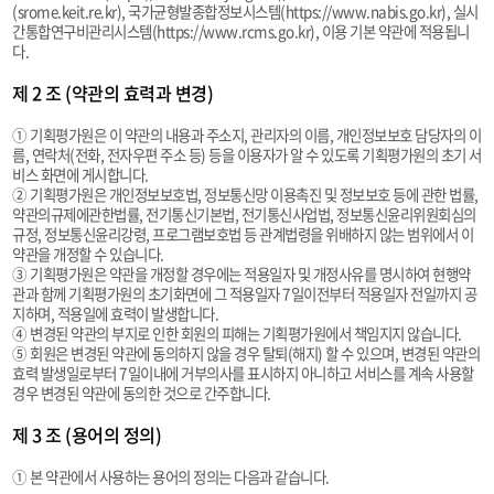
(srome.keit.re.kr), 국가균형발종합정보시스템(https://www.nabis.go.kr), 실시
간통합연구비관리시스템(https://www.rcms.go.kr), 이용 기본 약관에 적용됩니
기
다.
제 2 조 (약관의 효력과 변경)
① 기획평가원은 이 약관의 내용과 주소지, 관리자의 이름, 개인정보보호 담당자의 이
름, 연락처(전화, 전자우편 주소 등) 등을 이용자가 알 수 있도록 기획평가원의 초기 서
비스 화면에 게시합니다.
② 기획평가원은 개인정보보호법, 정보통신망 이용촉진 및 정보보호 등에 관한 법률,
약관의규제에관한법률, 전기통신기본법, 전기통신사업법, 정보통신윤리위원회심의
규정, 정보통신윤리강령, 프로그램보호법 등 관계법령을 위배하지 않는 범위에서 이
약관을 개정할 수 있습니다.
③ 기획평가원은 약관을 개정할 경우에는 적용일자 및 개정사유를 명시하여 현행약
관과 함께 기획평가원의 초기화면에 그 적용일자 7일이전부터 적용일자 전일까지 공
지하며, 적용일에 효력이 발생합니다.
④ 변경된 약관의 부지로 인한 회원의 피해는 기획평가원에서 책임지지 않습니다.
⑤ 회원은 변경된 약관에 동의하지 않을 경우 탈퇴(해지) 할 수 있으며, 변경된 약관의
효력 발생일로부터 7일이내에 거부의사를 표시하지 아니하고 서비스를 계속 사용할
경우 변경된 약관에 동의한 것으로 간주합니다.
제 3 조 (용어의 정의)
① 본 약관에서 사용하는 용어의 정의는 다음과 같습니다.