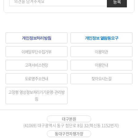
등록
하
개인정보처리방침
개인정보 열람등요구
단
이메일무단수집거부
이용약관
메
고객서비스헌장
이용안내
뉴
도로명주소안내
찾아오시는길
영
역
고정형 영상정보처리기기운영·관리방
침
대구본원
(41069) 대구광역시 동구 첨단로 8길 32(혁신동 1152번지)
동대구전자평가장