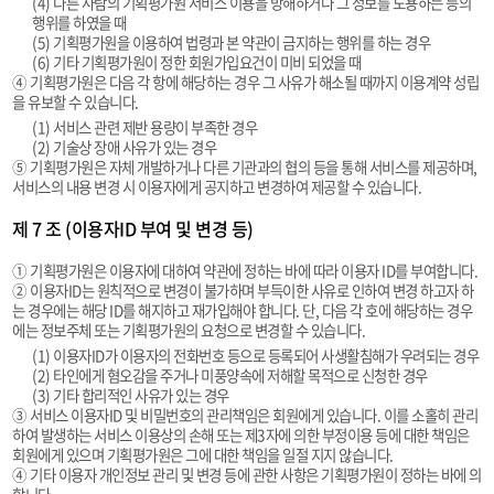
(4) 다른 사람의 기획평가원 서비스 이용을 방해하거나 그 정보를 도용하는 등의
행위를 하였을 때
(5) 기획평가원을 이용하여 법령과 본 약관이 금지하는 행위를 하는 경우
(6) 기타 기획평가원이 정한 회원가입요건이 미비 되었을 때
④ 기획평가원은 다음 각 항에 해당하는 경우 그 사유가 해소될 때까지 이용계약 성립
을 유보할 수 있습니다.
(1) 서비스 관련 제반 용량이 부족한 경우
(2) 기술상 장애 사유가 있는 경우
⑤ 기획평가원은 자체 개발하거나 다른 기관과의 협의 등을 통해 서비스를 제공하며,
서비스의 내용 변경 시 이용자에게 공지하고 변경하여 제공할 수 있습니다.
제 7 조 (이용자ID 부여 및 변경 등)
① 기획평가원은 이용자에 대하여 약관에 정하는 바에 따라 이용자 ID를 부여합니다.
② 이용자ID는 원칙적으로 변경이 불가하며 부득이한 사유로 인하여 변경 하고자 하
는 경우에는 해당 ID를 해지하고 재가입해야 합니다. 단, 다음 각 호에 해당하는 경우
에는 정보주체 또는 기획평가원의 요청으로 변경할 수 있습니다.
(1) 이용자ID가 이용자의 전화번호 등으로 등록되어 사생활침해가 우려되는 경우
(2) 타인에게 혐오감을 주거나 미풍양속에 저해할 목적으로 신청한 경우
(3) 기타 합리적인 사유가 있는 경우
③ 서비스 이용자ID 및 비밀번호의 관리책임은 회원에게 있습니다. 이를 소홀히 관리
하여 발생하는 서비스 이용상의 손해 또는 제3자에 의한 부정이용 등에 대한 책임은
회원에게 있으며 기획평가원은 그에 대한 책임을 일절 지지 않습니다.
④ 기타 이용자 개인정보 관리 및 변경 등에 관한 사항은 기획평가원이 정하는 바에 의
합니다.