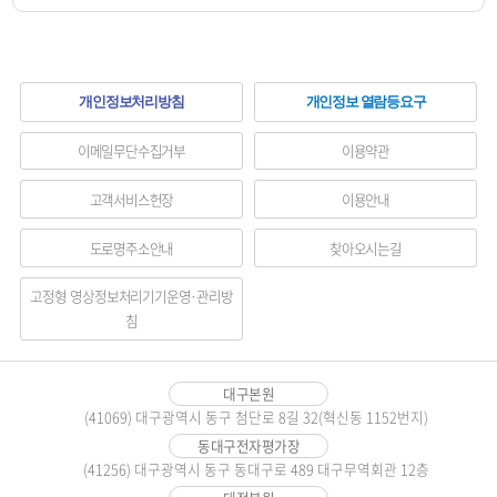
하
개인정보처리방침
개인정보 열람등요구
단
이메일무단수집거부
이용약관
메
고객서비스헌장
이용안내
뉴
도로명주소안내
찾아오시는길
영
역
고정형 영상정보처리기기운영·관리방
침
대구본원
(41069) 대구광역시 동구 첨단로 8길 32(혁신동 1152번지)
동대구전자평가장
(41256) 대구광역시 동구 동대구로 489 대구무역회관 12층