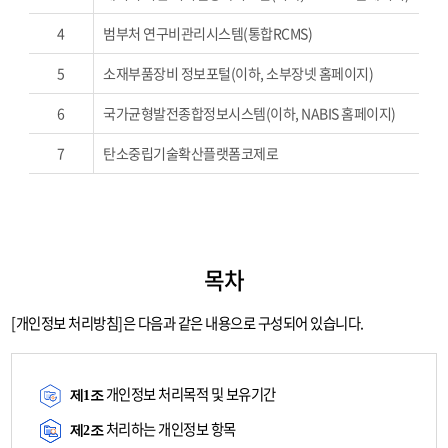
침
이
4
범부처 연구비관리시스템(통합RCMS)
적
용
5
소재부품장비 정보포털(이하, 소부장넷 홈페이지)
되
는
6
국가균형발전종합정보시스템(이하, NABIS 홈페이지)
웹
사
7
탄소중립기술확산플랫폼코제로
이
트-
순
번,
구
분,
목차
홈
페
[개인정보 처리방침]은 다음과 같은 내용으로 구성되어 있습니다.
이
지
의
정
개인정보 처리목적 및 보유기간
제1조
보
제
처리하는 개인정보 항목
제2조
공