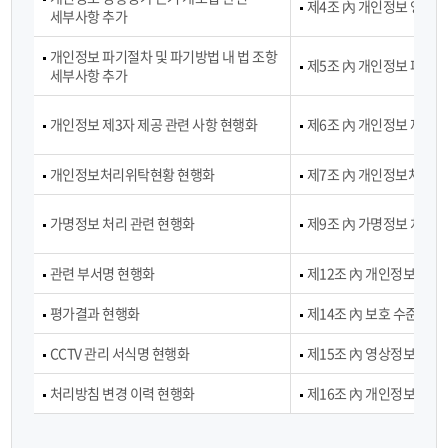
역
제4조 內 개인정보 영향
개
세부사항 추가
정
정
後
개인정보 파기절차 및 파기방법 내 법 조항
보
제5조 內 개인정보 파기절
의
세부사항 추가
주
정
체
보
권
개인정보 제3자 제공 관련 사항 현행화
제6조 內 개인정보 제3자
제
리
공
행
개인정보처리위탁현황 현행화
제7조 內 개인정보처리위
사
방
법
가명정보 처리 관련 현행화
제9조 內 가명정보 처리에
개
인
관련 부서명 현행화
제12조 內 개인정보보호책
정
보
평가결과 현행화
제14조 內 보호 수준 평
열
람
CCTV 관리 서식명 현행화
제15조 內 영상정보 관리 
등
요
처리방침 변경 이력 현행화
제16조 內 개인정보처리
구
개