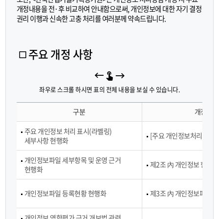
정
개정내용을 전·후 비교하여 안내함으로써, 개인정보에 대한 자기 결정
형
권리 이행과 신속한 고충 처리를 여러분께 약속드립니다.
영
상
정
보
주요 개정 사항
처
리
기
기
좌우로 스크롤 하시면 표의 전체 내용을 보실 수 있습니다.
운
주
영
구분
개정 前
요
관
개
리
주요 개인정보 처리 표시(라벨링)
정
[주요 개인정보처리표시(
방
세부사항 현행화
사
침
항
개인정보파일 세부항목 및 운영 근거
제
제2조 內 개인정보 항목 
-
현행화
3
구
자
분,
제
개인정보파일 등록현황 현행화
제3조 內 개인정보파일 등
개
공
정
내
前,
개인정보 영향평가 근거 개보법 관련