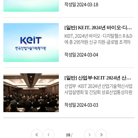
이들과 나눌 수 있는 날이 빨리 오기를 기
R&D 과제들의 사업화 성공률도 54%에
영하는 등 윤리경영 선도기관으로 발돋움
은 분야라 할지라도 글로벌 경쟁이 가속화
대응하기 위해 연구개발(R&D) 전문기관
작성일
2024-03-18
대한다" 고 전했다.또한, 직원들의 메일함
달하는 등 우수한 성과를 나타내었
하기 위해 총력을 기울이고 있다.올해는
되고 있다”며, “정부와 민간이 함께 협력
들의 연구행정 노하우를 공유하는 운영소
에 쌓여있는 불필요한 메일을 삭제함으로
다.KEIT는 동 사업을 통해 민간투자 촉진
특히 준법·윤리경영을 고도화하기 위해
하여 기술개발에 매진함으로써 글로벌 초
통플랫폼(I-Link : Information Linkage
써 데이터 저장과정에서 발생하는 탄소배
효과를 극대화하고 지속적으로 성과를 창
△자체청렴도 조사 도입을 통한 취약분야
격차 기술 경쟁력을 확보해나가야 한
Service for R&D Agency)을 확대·운영
출을 감소시키기 위한 일상 속 탄소중립 캠
출하기 위하여 ▲정부 지원이 필요한 고위
의 구체적 발굴·개선, △내부통제 전사 확
다”고 강조했다.또한 “산업기술 분류체계
[일반]
KEIT, 2024년 바이오·디지털헬스 R&D에 총 295억원 신규 지원
한다고 18일 밝혔다.<전문기관 업무 소통
페인도 함께 진행한다고 밝혔다. 실제로
험 차세대 기술 및 미래 공급망 선점 가능
대·운영(경영·사업부문), △적극행정·소
개편, 논문·특허 정량 분석을 활용하는 등
망(I-Link) 개요>ㅇ(소개) 국가 R&D 과제
KEIT, 2024년 바이오·디지털헬스 R＆D
한 통의 이메일을 저장할 때 발생하는 이산
분야 중 민간 투자시장에서 관심을 가지는
통 활성화 등을 주요 골자로 한 2024년 중
현재의 산업기술 수준조사를 더욱 개선해
의 기획·평가·관리와 관련된 전문기관 담
에 총 295억원 신규 지원-글로벌 초격차
화탄소는 4g으로 불필요한 메일을 삭제하
50대 투자유망품목 발굴, ▲투자유망품목
점 실천과제를 전 임직원과 공유했다.또한
나갈 예정”이라고 밝혔다.자세한 조사 결
당자의 요청사항을 원스톱으로 간편하게
확보 및 사회문제 해결형 R&D에 신속 지
는 것만으로도 디지털 탄소발자국을 크게
중심 투자연계 R&D 과제기획, ▲초기투
그간 임원을 대상으로 체결한 직무청렴계
과는 산업기술 R&D 디지털 플랫폼
등록하고 해결하는 대표 R&D 운영소통플
원-한국산업기술기획평가원(KEIT, 원장
작성일
2024-03-04
줄일 수 있다.특히 캠페인에 참여한 직원
자형/투자확대형 등 품목 유형에 따른
약을 주요 보직자(부원장·본부장)로 확대
(https://rome.keit.re.kr)에서 확인할
랫폼ㅇ(특징) 유사한 처리 사례 사전 확인,
전윤종)은 2024년 바이오분야 연구개발
에게는 지역 화훼농가에서 구매한 공기정
R&D 차등 지원, ▲우수 기업들의 사업 참
해 반부패·청렴한 조직문화 조성을 위한
수 있다.
데이터 이력 관리, 요청사항 실시간 확인
사업에 총 295억원을 신규 지원한다고 밝
화식물이 담긴 미니화분을 선물하여 친환
여 확대를 위한 인센티브 제공을 확대하는
책임경영 의지를 다지고, 윤리경영실천리
ㅇ(처리절차) 통합이력 조회 → 전산요청
히며, 지난 29일 바이오산업기술개발사업
경 가치 확산과 지역경제 활성화에 힘쓸 예
방안을 제안하였다.전윤종 KEIT 원장은
더를 포함한 전 직원들 또한 윤리의무실천
등록 → 전산요청 검토·접수 → 통합 결과
[일반]
산업부·KEIT 2024년 산업기술혁신사업 사업설명회 및 간담회 성료
의 11개 신규지원 대상과제를 공고했
정이다.
“최근 글로벌 기술혁신 경쟁이 격화하면
서약을 통해 공직자로서 청탁금지법 및 이
확인I-Link는 R&D 전문기관이 이용하는
다.2024년도 바이오분야 연구개발사업은
산업부·KEIT 2024년 산업기술혁신사업
서 빠른 시장 선점을 위해 기술개발과 제품
해충돌방지법을 숙지하고 준수할 것을 약
운영소통플랫폼으로, 국가 R&D 과제의
글로벌 초격차 기술 확보 및 사회문제 해결
사업설명회 및 간담회 성료산업통상자원
생산이 동시에 진행되는 추세인 만큼, 정
속했다.한편 KEIT는 공공기관 윤리경영에
효율적인 기획·평가·관리를 위해 연구행
을 목적으로 한다. 특히 바이오산업기술개
부와 한국산업기술기획평가원(KEIT, 원
부 R&D와 민간투자를 긴밀하게 연계하는
대한 높아진 국민 관심과 눈높이에 부응하
정의 전산 애로 및 요청사항을 통합 지원한
발사업은 도전적이고 혁신적인 R&D의 적
장 전윤종)은 지난 27일 동남권을 끝으로
작성일
2024-03-03
것이 더욱 중요해지고 있다”며, “민간 자
기 위해, 지난 해 반부패 경영시스템(ISO
다.KEIT는 지난 11월 효율적인 민원 대응
시 지원을 위해 연중 분할하여 신규 공고할
2024년 주요 5개 권역별 산업기술혁신사
본과 정부 R&D를 효과적으로 연계시켜 도
37001)에 대한 국제표준 인증에 이어, 올
을 위해 내부 직원이 이용하는 민원 대응
예정이다.지난 1월 1차 공고에 이어 2월
업 설명회를 마무리했다.이번 설명회는 예
전·혁신적 R&D를 활성화할 수 있도록 노
해는 준법경영시스템(ISO 37301)에 대한
소통채널(정보포털, 과제관리, 연구비관
29일부터 진행된 2차 공고에서는 ▲(맞춤
년 참석자의 설문조사 결과를 바탕으로 ▲
력하겠다”고 강조했다.한편, KEIT는 이번
인증을 추진 중이다.전윤종 KEIT 원장은
리, 범부처관리)을 I-Link로 단일화하였으
형진단치료제품) 바이오의약품 생산용 생
산업기술혁신사업 최신 규정(‘23.12월 개
소부장 투자 촉진 라운드테이블에서 논의
“준법·윤리경영과 청렴문화 확산은 우리
며, 이번달부터 동 플랫폼을 확대하여 범
물반응기 연속공정, ▲(디지털헬스케어)
정), ▲범부처통합연구지원시스템(IRIS)
10
된 사항을 반영하여 투자연계 R&D 개선