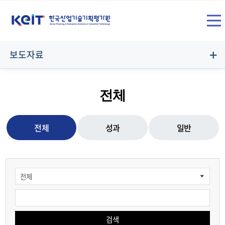
상
SITE
단
전
메
보도자료
뉴
체
영
전체
역
메
전체
성과
일반
뉴
열
검색