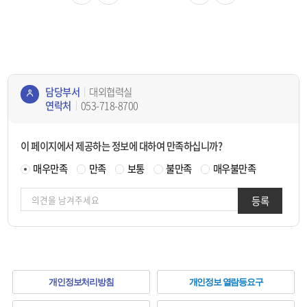
임직원 모두가 한마음으로 지속 노력해야
부처통합연구지원시스템(IRIS)과 범부처
사회문제 해결형 디지털치료기기 및 헬스
신규 과제 접수 방법, ▲KEIT 및 한국산업
(안)을 마련하고, 산업통상자원부와 협의
할 과제”라고 강조하며, “국민으로부터 신
처음
이전
연구비통합관리시스템(RCMS)을 사용하
다음
마지막
케어 플랫폼, ▲(첨단바이오신소재)미생
기술진흥원(KIAT)의 신규 공고 대상 사업
를 거쳐 소재부품기술개발사업 등에 적용
뢰받는 청렴한 공공기관으로 발전할 수 있
는 6개 전문기관들이 연구행정 노하우 공
물 생산시스템 및 생분해성 신소재 관련 초
등 연구자에게 실질적인 도움이 될 수 있는
할 예정이다.
도록 다 함께 최선을 다하자”고 임직원들
유 및 협업서비스 등을 이용할 수 있도록
격차 기술 개발을 지원한다.아울러 KEIT
프로그램으로 구성하여 진행되었다.동 설
에게 당부했다.
유기적인 업무소통을 지원할 예정이다.전
는 오는 3월 11일 14시부터 동대구 메리어
명회는 대경권, 수도권, 전라권, 제주권, 동
문기관은 KEIT를 포함한 한국에너지기술
트 호텔 그랜드 볼룸홀에서 2차 공고 대상
남권 등 총 5개 권역에서 약 700여명의 연
평가원(KETEP), 한국산업기술진흥원
사업의 구체적인 지원내용, 기획의도 및
구자가 참석했다. 특히 한 참석자는 “산업
담당부서
대외협력실
(KIAT), 중소기업기술정보진흥원(TIPA),
지원방법 안내를 위한 사업 설명회를 개최
기술 R&D와 관련된 신규예산 지원규모,
연락처
053-718-8700
콘텐
농림식품기술기획평가원(IPET), 한국환
한다. 추후 예정된 3차 공고에서도 산업 생
규정, 제도 등 다양한 정보를 모두 들을 수
경산업기술원(KEITI) 등 6개 전문기관이
태계 활성, 글로벌 기술 경쟁에 대응하는
츠
있어 효율적이었다.”고 전했다.아울러 청
다.또한 플랫폼 활용성을 높일 수 있도록
국제협력 R&D 확대 및 세계 최고 수준의
년·신진연구자, 연구근접지원인력 및 지
이 페이지에서 제공하는 정보에 대하여 만족하십니까?
정보
△IRIS 및 RCMS 연계 △민원처리 통합검
초격차 기술 확보 등에 신규 지원을 지속할
역 기업인 등 다양한 연구 계층을 대상으로
책임
색 △R&D 시스템 개선창구 △시스템 개
매우만족
만족
보통
불만족
매우불만족
계획이다.동 사업의 상세 지원내용과 신청
R&D 제도개선 및 정책 이행을 위한 간담
자
발자 커뮤니티 등을 제공하여 공통된 민원
방법, 선정절차 등에 관한 사항은 범부처
회를 함께 실시했다. 간담회는 산업부에서
에 대한 일원화된 서비스를 지원할 계획이
통합연구지원시스템(iris.go.kr)을 통해
지난달 18일 발표한 ‘산업·에너지 R&D 4
등록
며, 향후 빅데이터 분석을 통한 신서비스
확인할 수 있다.
대 혁신방안’에 대해 소개하고 소통하는
도출 등 지속적인 개선을 추진할 예정이
시간으로 진행되었다.산업통상자원부 박
다.KEIT 관계자는 “R&D 전문기관들의 체
용민 산업기술개발과장은 금번 간담회를
계적인 의사소통 및 집단지성을 활용한 I-
통해 “성실집행기관 자체 정산 허용, 연구
Link를 통해 전문기관별 관리역량의 편차
지원인력 활용 확대 등 연구자가 연구에 온
하
를 줄이고, 연구자에게 일관된 양질의 서
전히 몰입할 수 있는 환경을 조성하도록
개인정보처리방침
개인정보 열람등요구
비스를 제공하는 등 연구행정의 효율성을
R&D 프로세스 및 연구행정시스템을 개선
단
높일 수 있을 것”이라고 강조하면서, “연