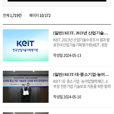
기
전체
1,719건
페이지
10
/
172
[일반]
KEIT, 2023년 산업기술수준조사 결과 발표
KEIT, 2023년 산업기술수준조사 결과 발
표한국산업기술기획평가원(KEIT, 원장
전윤종)은 국가별 기술수준 및 기술격차
등을 담은‘2023년 산업기술수준조사 결
작성일
2024-05-13
과’를 발표했다고 13일 밝혔다.<조사개요
>ㅇ (조사기간/조사대상)
2023.8.7.~2024.2.6. / 대기업·공학회 전
[일반]
KEIT-대·중소기업·농어업협력재단, 소부장 전문기업 기술보호 지원을 위한 협력 약속
문가 등 2,722명ㅇ (조사국가) 한국, 미국,
일본, 중국, EUㅇ (조사내용) 국가별 기술
KEIT-대·중소기업·농어업협력재단, 소
수준 및 기술격차, 기술분야별 중요도·시
부장 전문기업 기술보호 지원을 위한 협력
급성·파급효과 등ㅇ (조사방식) 델파이 조
약속한국산업기술기획평가원(KEIT, 원장
사* 기술수준 : OECD 주요 5개국 중 최고
전윤종)은 9일 대한상공회의소에서 대·중
작성일
2024-05-10
수준의 기술을 보유한 국가를 100%로 가
소기업·농어업협력재단(협력재단, 사무
정했을 때, 다른 국가의 기술수준을 상대
총장 김영환)과 소재·부품·장비(이하 소
적 수치(%)로 나타낸 값* 기술격차 :
부장) 중소기업 기술보호 지원을 위한 업