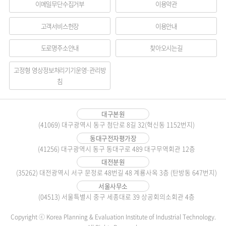
하고, 연구비 집행 절차를 간소화할 것”이
이메일무단수집거부
이용약관
구자들의 불편을 해소하기 위해 전문기관
라고 밝혔다.KEIT 전윤종 원장은 “청년·
메
들과 함께 지속적인 노력을 기울여 나가겠
신진연구자가 기획, 평가 등 R&D 프로세
고객서비스헌장
이용안내
다”고 말했다.
스에 참여할 수 있도록 다양한 기회를 제공
뉴
하기 위해 노력하겠다.”고 강조했다.한편
도로명주소안내
찾아오시는길
영
산업부와 KEIT는 수요자 중심의 R&D 정
책 이행을 위해 다양한 현장 목소리를 적극
역
고정형 영상정보처리기기운영·관리방
수용하여 R&D 제도개선에 활용할 계획이
침
다.
대구본원
(41069) 대구광역시 동구 첨단로 8길 32(혁신동 1152번지)
동대구전자평가장
(41256) 대구광역시 동구 동대구로 489 대구무역회관 12층
대전분원
(35262) 대전광역시 서구 문정로 48번길 48 계룡사옥 3층 (탄방동 647번지)
서울사무소
(04513) 서울특별시 중구 세종대로 39 상공회의소회관 4층
Copyright ⓒ Korea Planning & Evaluation Institute of Industrial Technology.